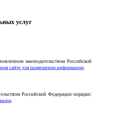
ьных услуг
ановленном законодательством Российской
ном сайте для размещения информации
.
тельством Российской Федерации порядке;
мации
.